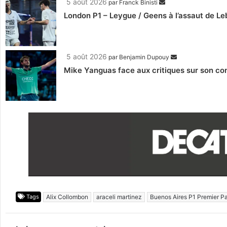
5 août 2026
par
Franck Binisti
London P1 – Leygue / Geens à l’assaut de Le
5 août 2026
par
Benjamin Dupouy
Mike Yanguas face aux critiques sur son com
Tags
Alix Collombon
araceli martinez
Buenos Aires P1 Premier P