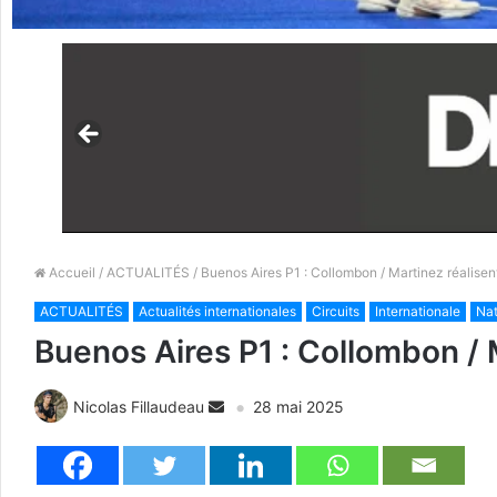
Accueil
/
ACTUALITÉS
/ Buenos Aires P1 : Collombon / Martinez réalisent
ACTUALITÉS
Actualités internationales
Circuits
Internationale
Nat
Buenos Aires P1 : Collombon / M
Nicolas Fillaudeau
28 mai 2025