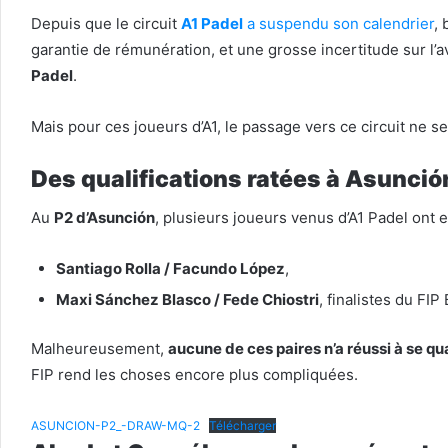
Depuis que le circuit
A1 Padel
a suspendu son calendrier
,
garantie de rémunération, et une grosse incertitude sur l’a
Padel
.
Mais pour ces joueurs d’A1, le passage vers ce circuit ne se 
Des qualifications ratées à Asunció
Au
P2 d’Asunción
, plusieurs joueurs venus d’A1 Padel ont e
Santiago Rolla / Facundo López
,
Maxi Sánchez Blasco / Fede Chiostri
, finalistes du FI
Malheureusement,
aucune de ces paires n’a réussi à se qua
FIP rend les choses encore plus compliquées.
ASUNCION-P2_-DRAW-MQ-2
Télécharger