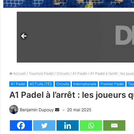
Accueil
/
Tournois Padel
/
Circuits
/
A1 Padel
/ A1 Padel à l’arrêt : les jo
A1 Padel
ACTUALITÉS
Circuits
Internationale
Premier Padel
Tou
A1 Padel à l’arrêt : les joueurs
Benjamin Dupouy
20 mai 2025