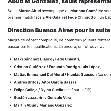
Abud et González, seuls représentan
Seuls
Martín Abud
accompagné de
Mariano González
sera
premier match face à
Ale Galán et Fede Chingotto
… un bap
Direction Buenos Aires pour la suite
Malgré ce départ compliqué, de nombreux joueurs tentero
passer par les qualifications. Là encore, on retrouvera :
Maxi Sánchez Blasco / Fede Chiostri
,
Cristian Gutiérrez / Facundo Rodrigo Luis López
,
Matías Emmanuel Del Moral / Nicolás Suescun
(ce dern
Andrés Britos / Aitor García Bassas
,
Felipe Calleja / Dylan Cuello
(actif sur la FIP)
Gastón Lazzarini / Gonzalo Vera
,
Martín Abud / Mariano González