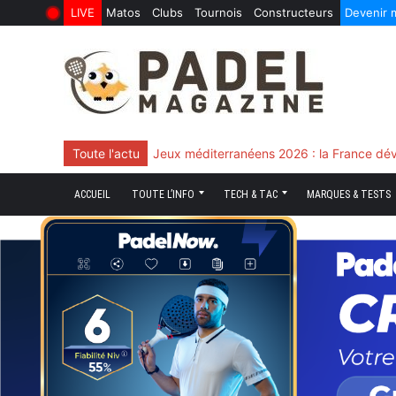
LIVE
Matos
Clubs
Tournois
Constructeurs
Devenir
6 Août 2026
10 Juin 2026
Skip
to
content
Toute l'actu
Chingotto, ciblé tout le match mais décisi
ACCUEIL
TOUTE L’INFO
TECH & TAC
MARQUES & TESTS