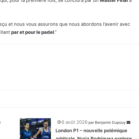
qui, pour la première fois, se conclura par un
Master Final
à
eçu et nous vous assurons que nous abordons l’avenir avec
illant
par et pour le padel
.”
6 août 2026
par
Benjamin Dupouy
London P1 – nouvelle polémique
arbitrale, Nuria Rodríguez explose