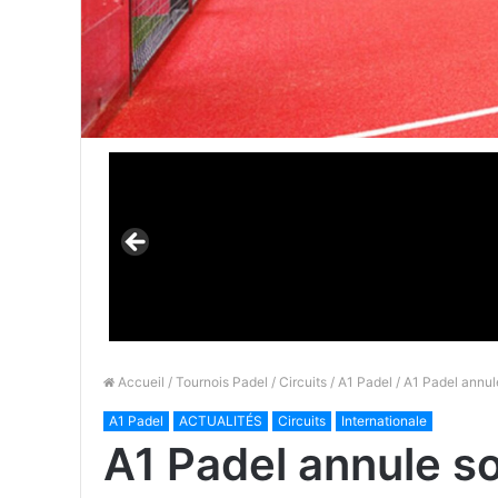
Accueil
/
Tournois Padel
/
Circuits
/
A1 Padel
/ A1 Padel annul
A1 Padel
ACTUALITÉS
Circuits
Internationale
A1 Padel annule s