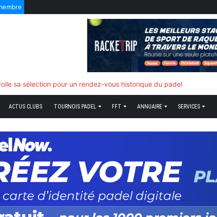
 membre
f quand tout bascule
ACTUS CLUBS
TOURNOIS PADEL
FFT
ANNUAIRE
SERVICES