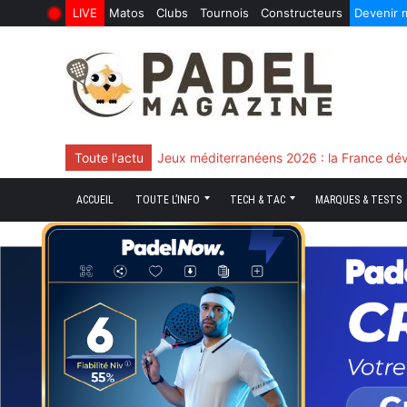
LIVE
Matos
Clubs
Tournois
Constructeurs
Devenir
6 Août 2026
10 Juin 2026
Skip
to
content
Toute l'actu
Chingotto, ciblé tout le match mais décisi
ACCUEIL
TOUTE L’INFO
TECH & TAC
MARQUES & TESTS