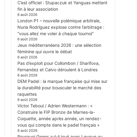
C’est officiel : Stupaczuk et Yanguas mettent
fin à leur association
6 août 2026
London P1 – nouvelle polémique arbitrale,
Nuria Rodríguez explose contre l’arbitrage :
“vous allez me voler à chaque tournoi”
6 août 2026
Jeux méditerranéens 2026 : une sélection
féminine qui ouvre le débat
6 août 2026
Pas d’exploit pour Collombon / Sharifova,
Fernandez et Calvo déroulent à Londres
6 août 2026
DEM Padel : la marque française qui mise sur
la durabilité pour bousculer le marché des
raquettes
6 août 2026
Victor Teboul / Adrien Westermann : «
Construire le FIP Bronze de Marnes-la-
Coquette, année après année, un rendez-
vous qui compte dans le padel français »
6 août 2026
Pourquoi Geens a-t-il joué avec Leygue au