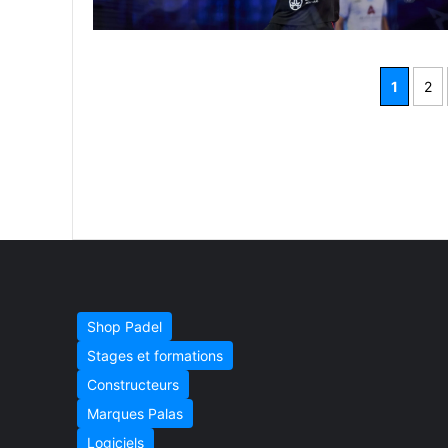
1
2
Shop Padel
Stages et formations
Constructeurs
Marques Palas
Logiciels