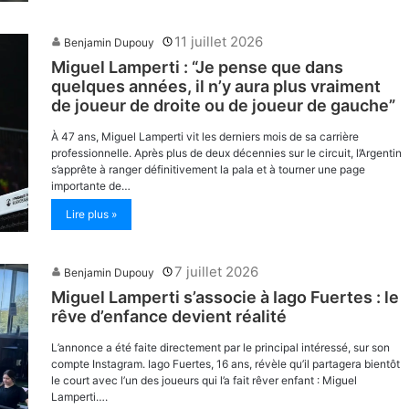
11 juillet 2026
Benjamin Dupouy
Miguel Lamperti : “Je pense que dans
quelques années, il n’y aura plus vraiment
de joueur de droite ou de joueur de gauche”
À 47 ans, Miguel Lamperti vit les derniers mois de sa carrière
professionnelle. Après plus de deux décennies sur le circuit, l’Argentin
s’apprête à ranger définitivement la pala et à tourner une page
importante de…
Lire plus »
7 juillet 2026
Benjamin Dupouy
Miguel Lamperti s’associe à Iago Fuertes : le
rêve d’enfance devient réalité
L’annonce a été faite directement par le principal intéressé, sur son
compte Instagram. Iago Fuertes, 16 ans, révèle qu’il partagera bientôt
le court avec l’un des joueurs qui l’a fait rêver enfant : Miguel
Lamperti….