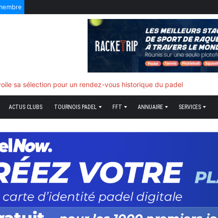
 membre
f quand tout bascule
ACTUS CLUBS
TOURNOIS PADEL
FFT
ANNUAIRE
SERVICES