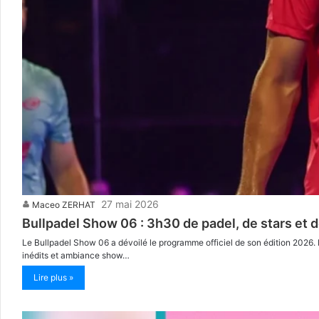
27 mai 2026
Maceo ZERHAT
Bullpadel Show 06 : 3h30 de padel, de stars et 
Le Bullpadel Show 06 a dévoilé le programme officiel de son édition 2026. 
inédits et ambiance show…
Lire plus »