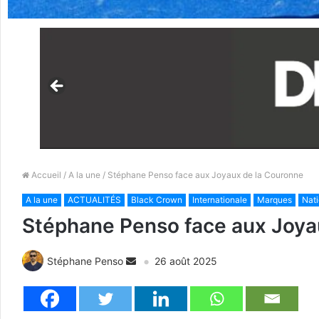
Accueil
/
A la une
/ Stéphane Penso face aux Joyaux de la Couronne
A la une
ACTUALITÉS
Black Crown
Internationale
Marques
Nati
Stéphane Penso face aux Joya
Stéphane Penso
26 août 2025