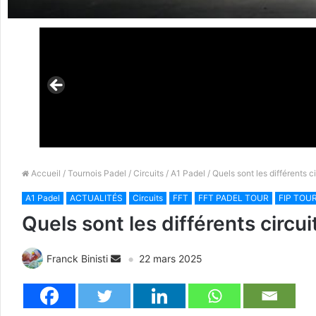
Accueil
/
Tournois Padel
/
Circuits
/
A1 Padel
/ Quels sont les différents c
A1 Padel
ACTUALITÉS
Circuits
FFT
FFT PADEL TOUR
FIP TOU
Quels sont les différents circu
Franck Binisti
22 mars 2025