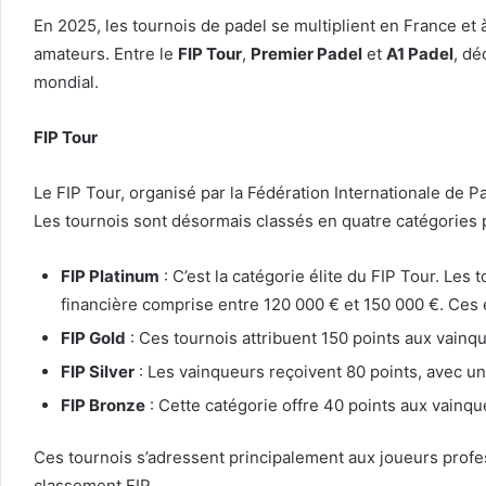
En 2025, les tournois de padel se multiplient en France et
amateurs. Entre le
FIP Tour
,
Premier Padel
et
A1 Padel
, dé
mondial.
FIP Tour
Le FIP Tour, organisé par la Fédération Internationale de Pa
Les tournois sont désormais classés en quatre catégories pr
FIP Platinum
: C’est la catégorie élite du FIP Tour. Les
financière comprise entre 120 000 € et 150 000 €. Ces é
FIP Gold
: Ces tournois attribuent 150 points aux vainqu
FIP Silver
: Les vainqueurs reçoivent 80 points, avec une
FIP Bronze
: Cette catégorie offre 40 points aux vainque
Ces tournois s’adressent principalement aux joueurs profe
classement FIP.​