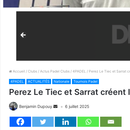
Accueil
/
Clubs
/
Actus Padel Clubs
/
4PADEL
/ Perez Le Tiec et Sarrat c
4PADEL
ACTUALITÉS
Nationale
Tournois Padel
Perez Le Tiec et Sarrat créent 
Benjamin Dupouy
6 juillet 2025