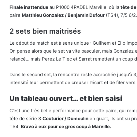
Finale inattendue
au P1000 4PADEL Marville, où la
tête de
paire
Matthieu Gonzalez / Benjamin Dufour
(TS4), 7/5 6/2.
2 sets bien maitrisés
Le début de match est à sens unique : Guilhem et Elio impos
On pense alors que le set va vite basculer, mais Gonzalez e
relancé… mais Perez Le Tiec et Sarrat remettent un coup d
Dans le second set, la rencontre reste accrochée jusqu’à 3/
intensité leur permettent de creuser l’écart et de filer ve
Un tableau ouvert… et bien saisi
C’est une très belle performance pour cette paire, qui re
tête de série 3
Couturier / Dumoulin
en quart, ils ont su pro
TS4.
Bravo à eux pour ce gros coup à Marville.