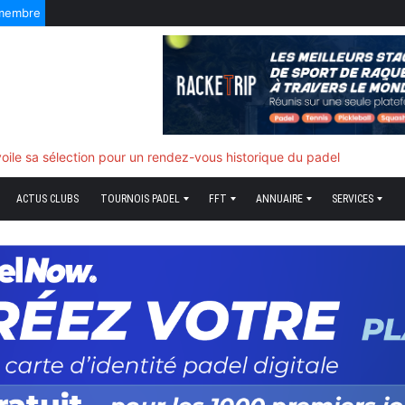
 membre
f quand tout bascule
ACTUS CLUBS
TOURNOIS PADEL
FFT
ANNUAIRE
SERVICES