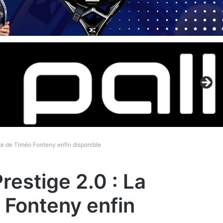
tte de Timéo Fonteny enfin disponible
restige 2.0 : La
 Fonteny enfin