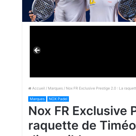
Accueil
/
Marques
/ Nox FR Exclusive Prestige 2.0 : La raque
Marques
NOX Padel
Nox FR Exclusive P
raquette de Timéo