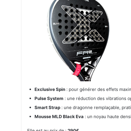
Exclusive Spin
: pour générer des effets maxi
Pulse System
: une réduction des vibrations op
Smart Strap
: une dragonne remplaçable, prati
Mousse MLD Black Eva
: un noyau haute densi
Elle est au prix de :
290€