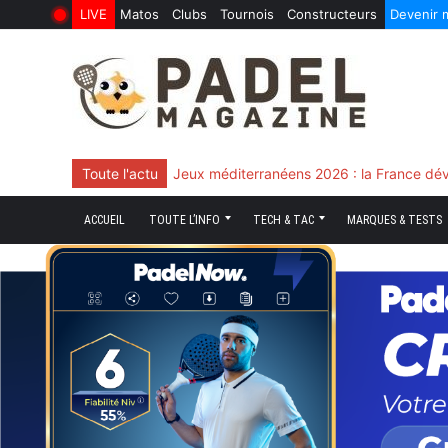
LIVE
Matos
Clubs
Tournois
Constructeurs
Devenir
6 Août 2026
10 Juin 2026
Skip
to
content
Toute l'actu
Chingotto, ciblé tout le match mais décisi
ACCUEIL
TOUTE L’INFO
TECH & TAC
MARQUES & TESTS