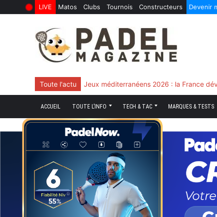
LIVE
Matos
Clubs
Tournois
Constructeurs
Devenir
6 Août 2026
10 Juin 2026
Skip
to
content
Toute l'actu
Jeux méditerranéens 2026 : la France dév
ACCUEIL
TOUTE L’INFO
TECH & TAC
MARQUES & TESTS