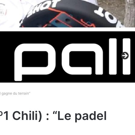
l gagne du terrain”
 Chili) : “Le padel