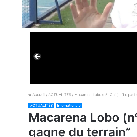
Accueil
/
ACTUALITÉS
/ Macarena Lobo (nº1 Chili) : “Le pade
ACTUALITÉS
Internationale
Macarena Lobo (nº1
gagne du terrain”