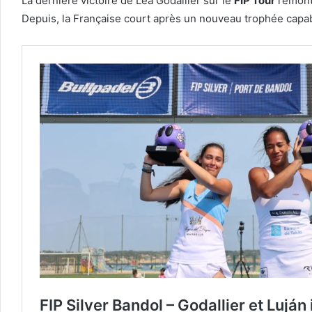
La dernière victoire de Léa Godallier sur le
FIP Tour
remonte
Depuis, la Française court après un nouveau trophée capa