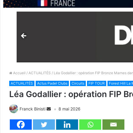
Accueil
/
ACTUALITÉS
/ Léa Godallier : opération FIP Bronze Marnes dans
ACTUALITÉS
Actus Padel Clubs
Circuits
FIP TOUR
Forest Hill L
Léa Godallier : opération FIP B
Franck Binisti
8 mai 2026