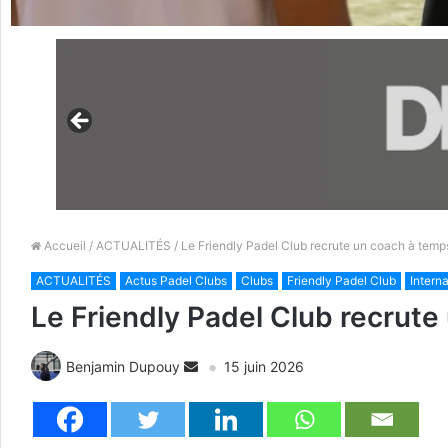
Accueil
/
ACTUALITÉS
/ Le Friendly Padel Club recrute un coach à temps
ACTUALITÉS
Actus Padel Clubs
Clubs
Friendly Padel Club
Intern
Le Friendly Padel Club recrute
Benjamin Dupouy
15 juin 2026