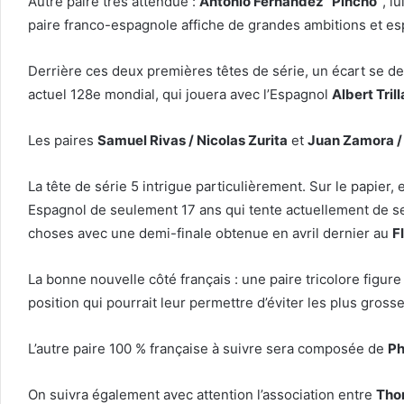
Autre paire très attendue :
Antonio Fernández “Pincho”
, l
paire franco-espagnole affiche de grandes ambitions et esp
Derrière ces deux premières têtes de série, un écart se 
actuel 128e mondial, qui jouera avec l’Espagnol
Albert Trill
Les paires
Samuel Rivas / Nicolas Zurita
et
Juan Zamora / 
La tête de série 5 intrigue particulièrement. Sur le papier
Espagnol de seulement 17 ans qui tente actuellement de se
choses avec une demi-finale obtenue en avril dernier au
F
La bonne nouvelle côté français : une paire tricolore figure
position qui pourrait leur permettre d’éviter les plus gross
L’autre paire 100 % française à suivre sera composée de
Ph
On suivra également avec attention l’association entre
Tho