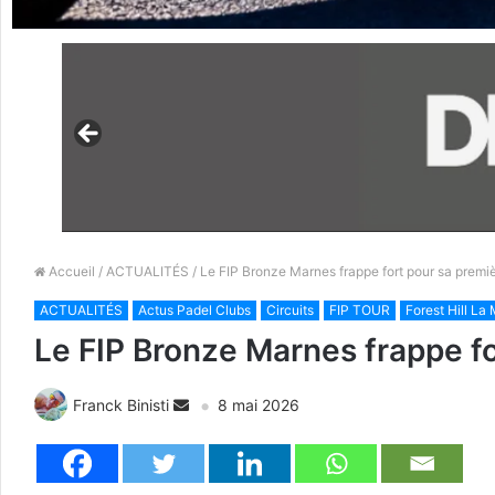
Accueil
/
ACTUALITÉS
/ Le FIP Bronze Marnes frappe fort pour sa premiè
ACTUALITÉS
Actus Padel Clubs
Circuits
FIP TOUR
Forest Hill L
Le FIP Bronze Marnes frappe fo
Franck Binisti
8 mai 2026