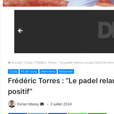
Accueil
/
Clubs
/ Frédéric Torres : “Le padel relance un peu l’activité tenni
Clubs
Fil de l'actu
Interviews
Nationale
Frédéric Torres : “Le padel rela
positif”
Dorian Massy
3 juillet 2024