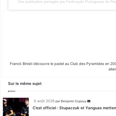
Une publication partagée par Federação Portuguesa de Pa
Franck Binisti découvre le padel au Club des Pyramides en 2009 
alla
Sur le même sujet
6 août 2026
par
Benjamin Dupouy
C’est officiel : Stupaczuk et Yanguas mettent