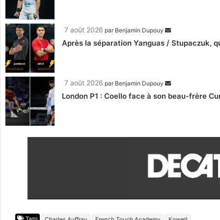
7 août 2026
par
Benjamin Dupouy
Après la séparation Yanguas / Stupaczuk, qu
7 août 2026
par
Benjamin Dupouy
London P1 : Coello face à son beau-frère C
Tags
Charles Auffray
French Touch Academy
Koweit