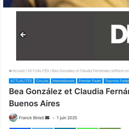
Accueil
/
ACTUALITÉS
/ Bea González et Claudia Fernández s’offrent un
ACTUALITÉS
Circuits
Internationale
Premier Padel
Tournois Padel
Bea González et Claudia Fernán
Buenos Aires
Franck Binisti
1 juin 2025