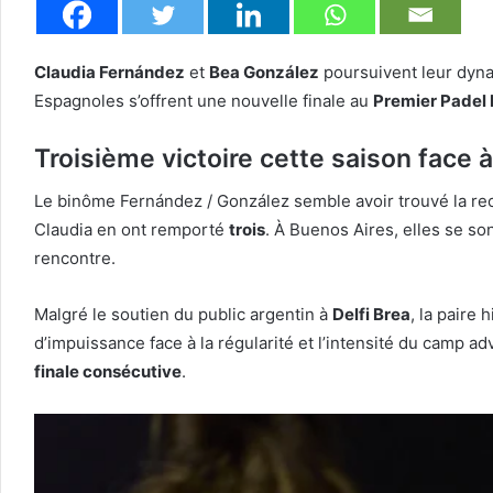
Claudia Fernández
et
Bea González
poursuivent leur dyna
Espagnoles s’offrent une nouvelle finale au
Premier Padel 
Troisième victoire cette saison face à
Le binôme Fernández / González semble avoir trouvé la re
Claudia en ont remporté
trois
. À Buenos Aires, elles se so
rencontre.
Malgré le soutien du public argentin à
Delfi Brea
, la paire
d’impuissance face à la régularité et l’intensité du camp a
finale consécutive
.