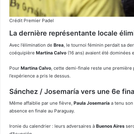
Crédit Premier Padel
La dernière représentante locale éli
Avec l’élimination de
Brea
, le tournoi féminin perdait sa d
coéquipière
Martina Calvo
(16 ans) avaient été dominées e
Pour
Martina Calvo
, cette demi-finale reste une première 
l’expérience a pris le dessus.
Sánchez / Josemaría vers une 6e fina
Même affaiblie par une fièvre,
Paula Josemaría
a tenu son
absence en finale au Paraguay.
Ironie du calendrier : leurs adversaires à
Buenos Aires
ser
d’Asunción.