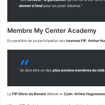
donner à fond
pour en jouer d’autres.
“
Membre My Center Academy
En parallèle de sa participation aux
tournois FIP
,
Arthur H
“
Je dois être un des
plus anciens membres du club
Le
FIP Silver de Bandol
débute le
2 juin
.
Arthur Hugounen