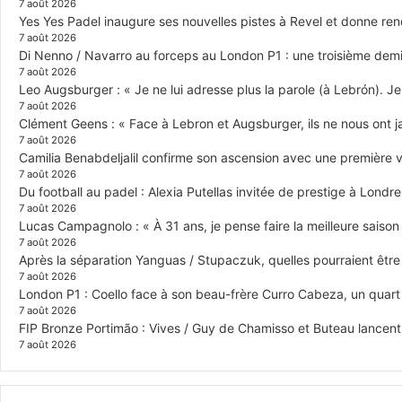
7 août 2026
Yes Yes Padel inaugure ses nouvelles pistes à Revel et donne re
7 août 2026
Di Nenno / Navarro au forceps au London P1 : une troisième demi-
7 août 2026
Leo Augsburger : « Je ne lui adresse plus la parole (à Lebrón). Je 
7 août 2026
Clément Geens : « Face à Lebron et Augsburger, ils ne nous ont j
7 août 2026
Camilia Benabdeljalil confirme son ascension avec une première vi
7 août 2026
Du football au padel : Alexia Putellas invitée de prestige à Londre
7 août 2026
Lucas Campagnolo : « À 31 ans, je pense faire la meilleure saison
7 août 2026
Après la séparation Yanguas / Stupaczuk, quelles pourraient être 
7 août 2026
London P1 : Coello face à son beau-frère Curro Cabeza, un quar
7 août 2026
FIP Bronze Portimão : Vives / Guy de Chamisso et Buteau lancent 
7 août 2026