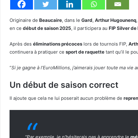
Originaire de
Beaucaire
, dans le
Gard
,
Arthur Hugounenq
en ce
début de saison 2025
, il participera au
FIP Silver de
Après des
éliminations précoces
lors de tournois FIP,
Art
continuera à pratiquer ce
sport de raquette
tant qu’il le pou
“
Si je gagne à l’EuroMillions, j’aimerais jouer toute ma vie a
Un début de saison correct
Il ajoute que cela ne lui poserait aucun problème de
repren
“
Par exemple, je n’hésiterais pas à apprendre le
mét