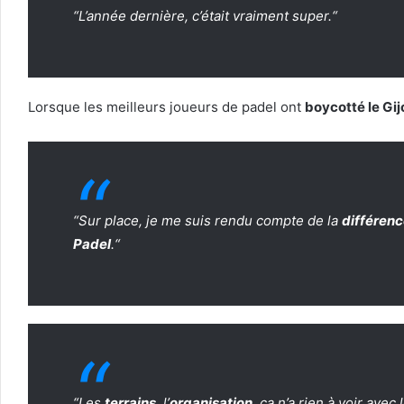
“
L’année dernière, c’était vraiment super.
“
Lorsque les meilleurs joueurs de padel ont
boycotté le Gij
“
Sur place, je me suis rendu compte de la
différenc
Padel
.
“
“
Les
terrains
, l’
organisation
, ça n’a rien à voir ave