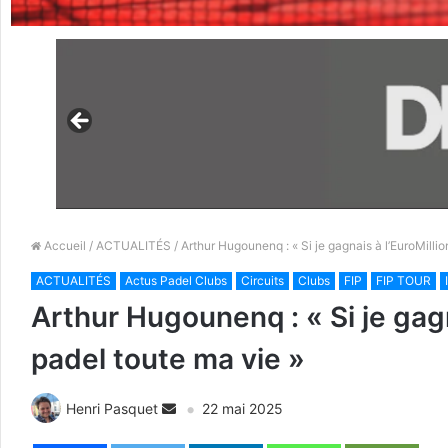
Accueil
/
ACTUALITÉS
/ Arthur Hugounenq : « Si je gagnais à l’EuroMillio
ACTUALITÉS
Actus Padel Clubs
Circuits
Clubs
FIP
FIP TOUR
Arthur Hugounenq : « Si je gagna
padel toute ma vie »
Henri Pasquet
22 mai 2025