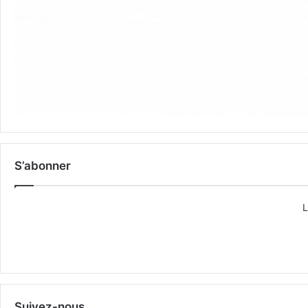
S’abonner
L
Suivez-nous