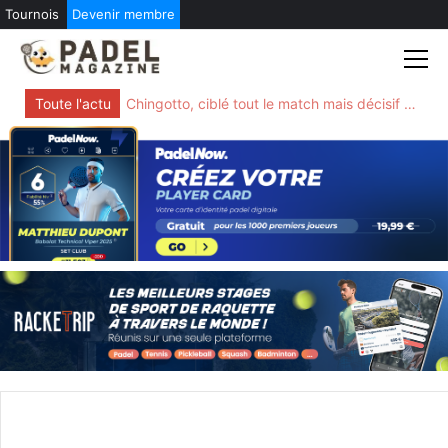
Tournois
Devenir membre
Skip
to
content
Toute l'actu
Chingotto, ciblé tout le match mais décisif quand tout bascule