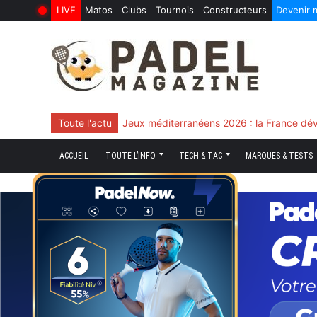
LIVE
Matos
Clubs
Tournois
Constructeurs
Devenir
6 Août 2026
10 Juin 2026
Skip
to
content
Toute l'actu
Chingotto, ciblé tout le match mais décisi
ACCUEIL
TOUTE L’INFO
TECH & TAC
MARQUES & TESTS