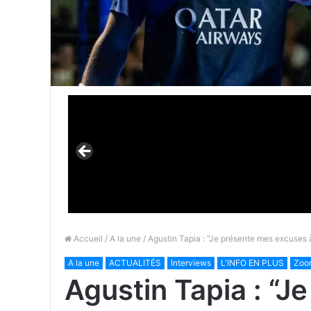
Accueil
/
A la une
/ Agustin Tapia : “Je présente mes excuses 
A la une
ACTUALITÉS
Interviews
L'INFO EN PLUS
Zoom
Agustin Tapia : “