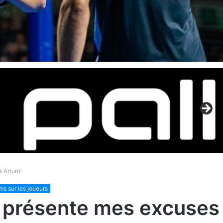
à Arturo”
s sur les joueurs
Je présente mes excuses