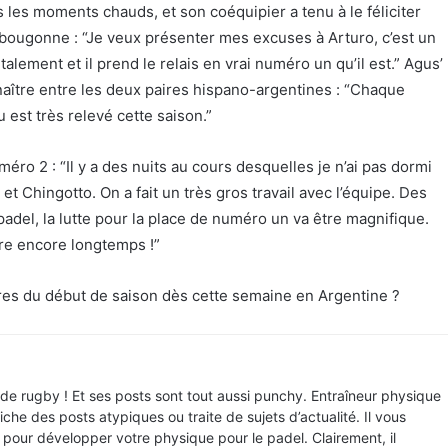
ans les moments chauds, et son coéquipier a tenu à le féliciter
u bougonne : “Je veux présenter mes excuses à Arturo, c’est un
talement et il prend le relais en vrai numéro un qu’il est.” Agus’
e naître entre les deux paires hispano-argentines : “Chaque
u est très relevé cette saison.”
uméro 2 : “Il y a des nuits au cours desquelles je n’ai pas dormi
 et Chingotto. On a fait un très gros travail avec l’équipe. Des
padel, la lutte pour la place de numéro un va être magnifique.
re encore longtemps !”
ires du début de saison dès cette semaine en Argentine ?
 de rugby ! Et ses posts sont tout aussi punchy. Entraîneur physique
iche des posts atypiques ou traite de sujets d’actualité. Il vous
our développer votre physique pour le padel. Clairement, il