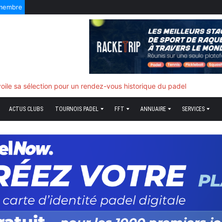
 membre
f quand tout bascule
ACTUS CLUBS
TOURNOIS PADEL
FFT
ANNUAIRE
SERVICES