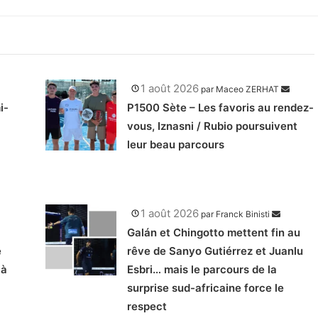
1 août 2026
par
Maceo ZERHAT
i-
P1500 Sète – Les favoris au rendez-
vous, Iznasni / Rubio poursuivent
leur beau parcours
1 août 2026
par
Franck Binisti
Galán et Chingotto mettent fin au
e
rêve de Sanyo Gutiérrez et Juanlu
 à
Esbri… mais le parcours de la
surprise sud-africaine force le
respect