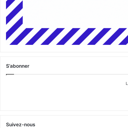
S’abonner
L
Suivez-nous