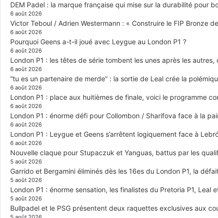
DEM Padel : la marque française qui mise sur la durabilité pour 
6 août 2026
Victor Teboul / Adrien Westermann : « Construire le FIP Bronze 
6 août 2026
Pourquoi Geens a-t-il joué avec Leygue au London P1 ?
6 août 2026
London P1 : les têtes de série tombent les unes après les autres, q
6 août 2026
“tu es un partenaire de merde” : la sortie de Leal crée la polémiq
6 août 2026
London P1 : place aux huitièmes de finale, voici le programme c
6 août 2026
London P1 : énorme défi pour Collombon / Sharifova face à la p
6 août 2026
London P1 : Leygue et Geens s’arrêtent logiquement face à Lebr
6 août 2026
Nouvelle claque pour Stupaczuk et Yanguas, battus par les quali
5 août 2026
Garrido et Bergamini éliminés dès les 16es du London P1, la défai
5 août 2026
London P1 : énorme sensation, les finalistes du Pretoria P1, Leal 
5 août 2026
Bullpadel et le PSG présentent deux raquettes exclusives aux co
5 août 2026