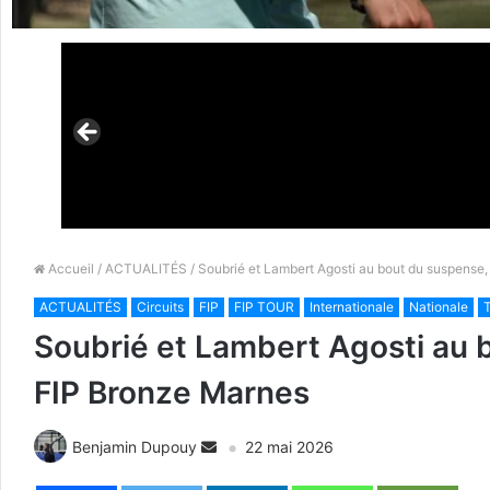
Accueil
/
ACTUALITÉS
/ Soubrié et Lambert Agosti au bout du suspense
ACTUALITÉS
Circuits
FIP
FIP TOUR
Internationale
Nationale
T
Soubrié et Lambert Agosti au 
FIP Bronze Marnes
Benjamin Dupouy
22 mai 2026