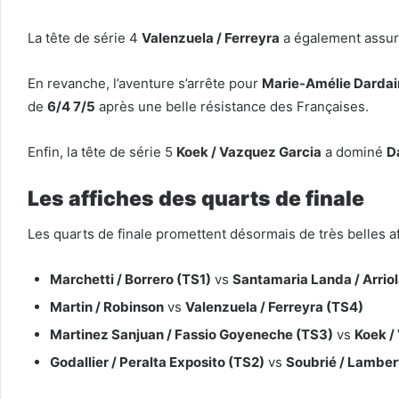
La tête de série 4
Valenzuela / Ferreyra
a également assuré
En revanche, l’aventure s’arrête pour
Marie-Amélie Dardai
de
6/4 7/5
après une belle résistance des Françaises.
Enfin, la tête de série 5
Koek / Vazquez Garcia
a dominé
D
Les affiches des quarts de finale
Les quarts de finale promettent désormais de très belles af
Marchetti / Borrero (TS1)
vs
Santamaria Landa / Arriol
Martin / Robinson
vs
Valenzuela / Ferreyra (TS4)
Martinez Sanjuan / Fassio Goyeneche (TS3)
vs
Koek /
Godallier / Peralta Exposito (TS2)
vs
Soubrié / Lamber