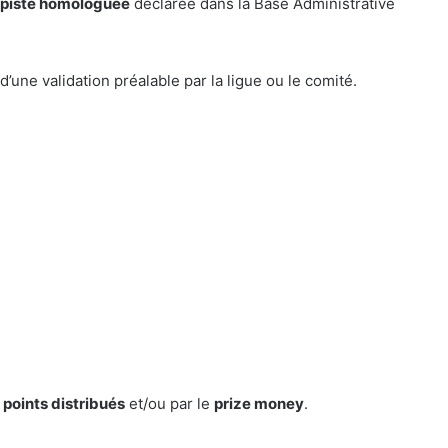
 piste homologuée
déclarée dans la Base Administrative
 d’une validation préalable par la ligue ou le comité.
points distribués
et/ou par le
prize money
.