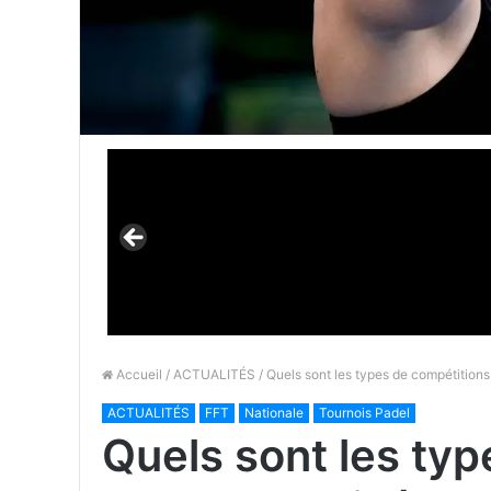
Accueil
/
ACTUALITÉS
/ Quels sont les types de compétition
ACTUALITÉS
FFT
Nationale
Tournois Padel
Quels sont les ty