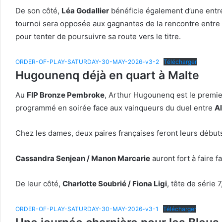
De son côté,
Léa Godallier
bénéficie également d’une entré
tournoi sera opposée aux gagnantes de la rencontre entre
pour tenter de poursuivre sa route vers le titre.
ORDER-OF-PLAY-SATURDAY-30-MAY-2026-v3-2
Télécharger
Hugounenq déjà en quart à Malte
Au
FIP Bronze Pembroke
, Arthur Hugounenq est le premier
programmé en soirée face aux vainqueurs du duel entre
Al
Chez les dames, deux paires françaises feront leurs débuts
Cassandra Senjean / Manon Marcarie
auront fort à faire f
De leur côté,
Charlotte Soubrié / Fiona Ligi
, tête de série
ORDER-OF-PLAY-SATURDAY-30-MAY-2026-v3-1
Télécharger