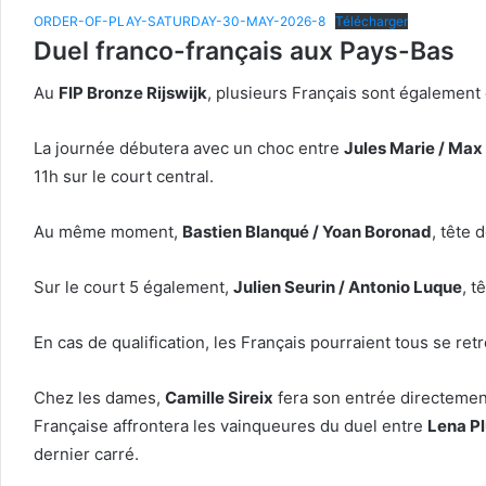
ORDER-OF-PLAY-SATURDAY-30-MAY-2026-8
Télécharger
Duel franco-français aux Pays-Bas
Au
FIP Bronze Rijswijk
, plusieurs Français sont également
La journée débutera avec un choc entre
Jules Marie / Max
11h sur le court central.
Au même moment,
Bastien Blanqué / Yoan Boronad
, tête 
Sur le court 5 également,
Julien Seurin / Antonio Luque
, t
En cas de qualification, les Français pourraient tous se ret
Chez les dames,
Camille Sireix
fera son entrée directement
Française affrontera les vainqueures du duel entre
Lena Pl
dernier carré.