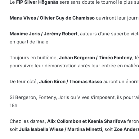
Le
FIP Silver Höganäs
sera sans doute le tournoi le plus su
Manu Vives / Olivier Guy de Chamisso
ouvriront leur jour
Maxime Joris / Jérémy Robert
, auteurs d’une superbe vict
en quart de finale.
Toujours en huitième,
Johan Bergeron / Timéo Fonteny
, t
poursuivre leur démonstration après leur entrée en matièr
De leur côté,
Julien Biron / Thomas Basso
auront un énorme 
Si Bergeron, Fonteny, Joris ou Vives s’imposent, ils pourra
18h.
Chez les dames,
Alix Collombon et Ksenia Sharifova
feront
soit
Julia Isabella Wiese / Martina Minetti
, soit
Zoe Anders