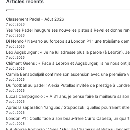
Articles récents
Classement Padel – Aôut 2026
7 août 2026
Yes Yes Padel inaugure ses nouvelles pistes à Revel et donne re
7 août 2026
Di Nenno / Navarro au forceps au London P1 : une troisième demi-
7 août 2026
Leo Augsburger : « Je ne lui adresse plus la parole (à Lebrón). Je 
7 août 2026
Clément Geens : « Face à Lebron et Augsburger, ils ne nous ont j
7 août 2026
Camila Benabdeljalil confirme son ascension avec une première vic
7 août 2026
Du football au padel : Alexia Putellas invitée de prestige à Londre
7 août 2026
Lucas Campagnolo : « À 31 ans, je pense faire la meilleure saison
7 août 2026
Après la séparation Yanguas / Stupaczuk, quelles pourraient être 
7 août 2026
London P1 : Coello face à son beau-frère Curro Cabeza, un quar
7 août 2026
FIP Bronze Portimão : Vives / Guy de Chamisso et Buteau lancent 