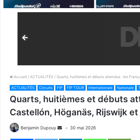
Accueil
/
ACTUALITÉS
/ Quarts, huitièmes et débuts attendus : les Franç
ACTUALITÉS
Circuits
FIP
FIP TOUR
Internationale
Nationale
T
Quarts, huitièmes et débuts att
Castellón, Höganäs, Rijswijk e
Benjamin Dupouy
30 mai 2026