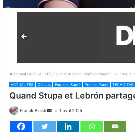
Accueil
/
ACTUALITÉS
/ Quand Stupa et Lebrón partagent… leur ras-le-
ACTUALITÉS
Circuits
Forme et Santé
Premier Padel
TECH & TAC
Quand Stupa et Lebrón partage
Franck Binisti
1 avril 2025