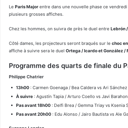
Le
Paris Major
entre dans une nouvelle phase ce vendredi
plusieurs grosses affiches.
Chez les hommes, on suivra de près le duel entre
Lebrón /
Côté dames, les projecteurs seront braqués sur le
choc en
affiche à suivre sera le duel
Ortega / Icardo et González /
Programme des quarts de finale du P
Philippe Chatrier
13h00
: Carmen Goenaga / Bea Caldera vs Ari Sánchez 
À suivre
: Agustín Tapia / Arturo Coello vs Javi Barahona
Pas avant 18h00
: Delfi Brea / Gemma Triay vs Ksenia S
Pas avant 20h00
: Edu Alonso / Jairo Bautista vs Ale G