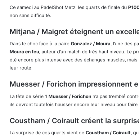
Ce samedi au PadelShot Metz, les quarts de finale du
P10
non sans difficulté.
Mitjana / Maigret éteignent un excel
Dans le choc face à la paire
Gonzalez / Moura
, l’une des p
Moura en feu
, auteur d’un match de très haut niveau. Le p
été encore plus intense avec des échanges musclés, mais là 
leur route.
Muesser / Forichon impressionnent 
La tête de série 1
Muesser / Forichon
n’a pas tremblé cont
ils devront toutefois hausser encore leur niveau pour faire 
Coustham / Coirault créent la surpris
La surprise de ces quarts vient de
Coustham / Coirault
, q