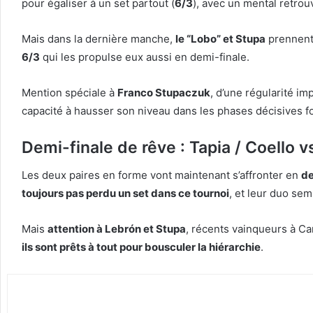
pour égaliser à un set partout (
6/3
), avec un mental retrou
Mais dans la dernière manche,
le “Lobo” et Stupa
prennent 
6/3
qui les propulse eux aussi en demi-finale.
Mention spéciale à
Franco Stupaczuk
, d’une régularité i
capacité à hausser son niveau dans les phases décisives fo
Demi-finale de rêve : Tapia / Coello 
Les deux paires en forme vont maintenant s’affronter en
de
toujours pas perdu un set dans ce tournoi
, et leur duo sem
Mais
attention à Lebrón et Stupa
, récents vainqueurs à Ca
ils sont prêts à tout pour bousculer la hiérarchie
.