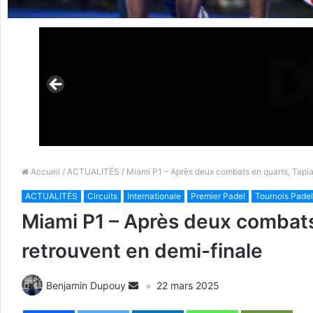
Accueil
/
ACTUALITÉS
/ Miami P1 – Après deux combats en quarts, Tapia
ACTUALITÉS
Circuits
Internationale
Premier Padel
Tournois Padel
Miami P1 – Après deux combats 
retrouvent en demi-finale
Benjamin Dupouy
22 mars 2025