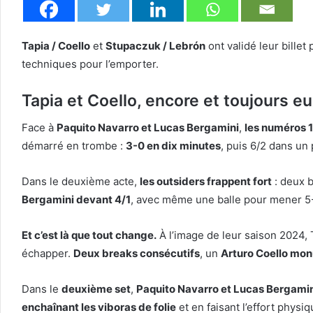
Tapia / Coello
et
Stupaczuk / Lebrón
ont validé leur billet
techniques pour l’emporter.
Tapia et Coello, encore et toujours e
Face à
Paquito Navarro et Lucas Bergamini
,
les numéros 
démarré en trombe :
3-0 en dix minutes
, puis 6/2 dans un
Dans le deuxième acte,
les outsiders frappent fort
: deux b
Bergamini devant 4/1
, avec même une balle pour mener 5-
Et c’est là que tout change.
À l’image de leur saison 2024, T
échapper.
Deux breaks consécutifs
, un
Arturo Coello mo
Dans le
deuxième set
,
Paquito Navarro et Lucas Bergami
enchaînant les viboras de folie
et en faisant l’effort physi