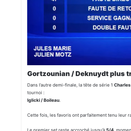
Gortzounian / Deknuydt plus t
Dans l’autre demi-finale, la tête de série 1
Charles
tournoi :
Iglicki / Boileau
.
Cette fois, les favoris ont parfaitement tenu leur 
Le premier set reste accroché jusqu’à
5/4
, momen