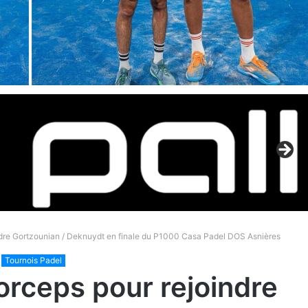
indre Gortzounian / Deknuydt en finale du P1000 Casa Padel DOS Asnières
Tournois Padel
orceps pour rejoindre