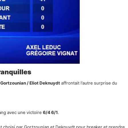
ranquilles
 Gortzounian / Eliot Deknuydt
affrontait l’autre surprise du
rang avec une victoire
6/4 6/1
.
t choisi par Gortzounian et Deknuydt pour breaker et prendre