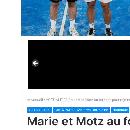
Accueil
/
ACTUALITÉS
/ Marie et Motz au forceps pour rejo
ACTUALITÉS
CASA PADEL Asnières-sur-Seine
Nationale
Marie et Motz au f