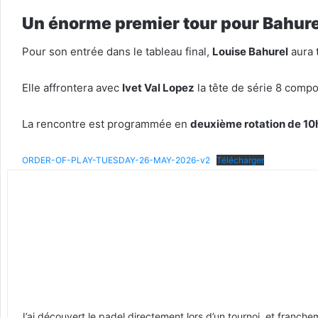
Un énorme premier tour pour Bahure
Pour son entrée dans le tableau final,
Louise Bahurel
aura 
Elle affrontera avec
Ivet Val Lopez
la tête de série 8 com
La rencontre est programmée en
deuxième rotation de 10h
ORDER-OF-PLAY-TUESDAY-26-MAY-2026-v2
Télécharger
J’ai découvert le padel directement lors d’un tournoi, et franche