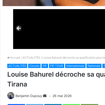
Accueil
/
ACTUALITÉS
/ Louise Bahurel décroche sa qualification pour le
ACTUALITÉS
Circuits
FIP
FIP TOUR
Internationale
Nationale
T
Louise Bahurel décroche sa qual
Tirana
Benjamin Dupouy
26 mai 2026