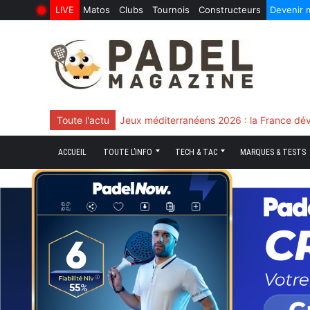
LIVE
Matos
Clubs
Tournois
Constructeurs
Devenir
6 Août 2026
10 Juin 2026
Skip
to
content
Toute l'actu
Chingotto, ciblé tout le match mais décisi
ACCUEIL
TOUTE L’INFO
TECH & TAC
MARQUES & TESTS