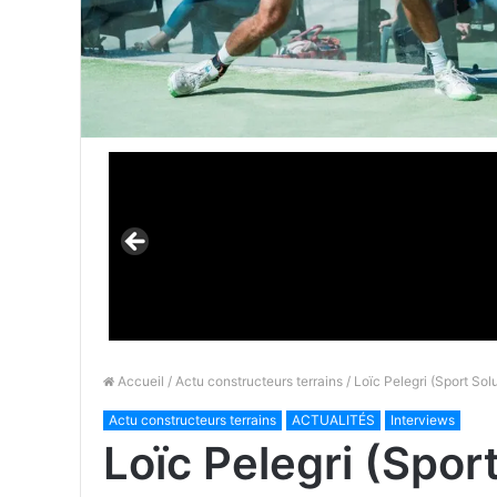
Accueil
/
Actu constructeurs terrains
/ Loïc Pelegri (Sport Sol
Actu constructeurs terrains
ACTUALITÉS
Interviews
Loïc Pelegri (Sport