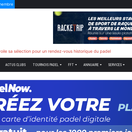
 membre
f quand tout bascule
ACTUS CLUBS
TOURNOIS PADEL
FFT
ANNUAIRE
SERVICES