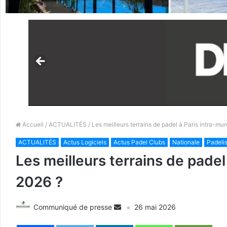
Accueil
/
ACTUALITÉS
/ Les meilleurs terrains de padel à Paris intra-mur
ACTUALITÉS
Actus Logiciels
Actus Padel Clubs
Nationale
Padeli
Les meilleurs terrains de padel 
2026 ?
Communiqué de presse
26 mai 2026