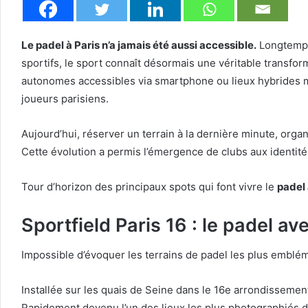
Le padel à Paris n’a jamais été aussi accessible.
Longtemps 
sportifs, le sport connaît désormais une véritable transfor
autonomes accessibles via smartphone ou lieux hybrides mêl
joueurs parisiens.
Aujourd’hui, réserver un terrain à la dernière minute, org
Cette évolution a permis l’émergence de clubs aux identités
Tour d’horizon des principaux spots qui font vivre le
padel 
Sportfield Paris 16 : le padel ave
Impossible d’évoquer les terrains de padel les plus embl
Installée sur les quais de Seine dans le 16e arrondissemen
Rapidement devenu l’un des lieux les plus photographiés de 