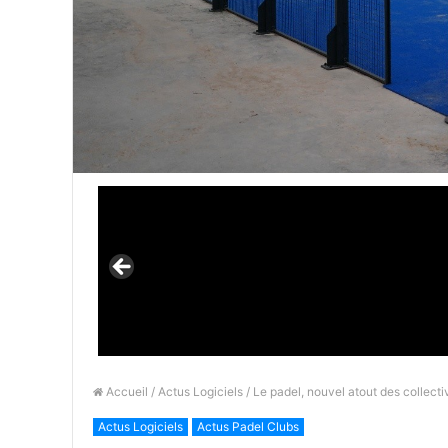
Accueil
/
Actus Logiciels
/ Le padel, nouvel atout des collecti
Actus Logiciels
Actus Padel Clubs