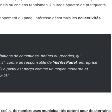
ionnels ou anciens tennismen. Un large spectre de pratiquants
veloppement du padel intéresse désormais les
collectivités
tations de communes, petites ou grandes, qui
ins”, confie un responsable de
YesYes Padel
, entreprise
s. “Le padel est perçu comme un moyen moderne et
tif.”
s coûts,
de nombreuses municipalités optent pour des terrains