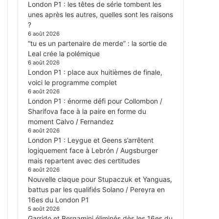
London P1 : les têtes de série tombent les
unes après les autres, quelles sont les raisons
?
6 août 2026
“tu es un partenaire de merde” : la sortie de
Leal crée la polémique
6 août 2026
London P1 : place aux huitièmes de finale,
voici le programme complet
6 août 2026
London P1 : énorme défi pour Collombon /
Sharifova face à la paire en forme du
moment Calvo / Fernandez
6 août 2026
London P1 : Leygue et Geens s’arrêtent
logiquement face à Lebrón / Augsburger
mais repartent avec des certitudes
6 août 2026
Nouvelle claque pour Stupaczuk et Yanguas,
battus par les qualifiés Solano / Pereyra en
16es du London P1
5 août 2026
Garrido et Bergamini éliminés dès les 16es du