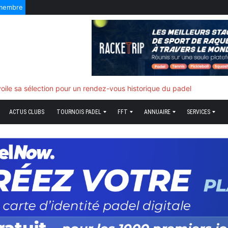
 membre
5 Août 2026
f quand tout bascule
ACTUS CLUBS
TOURNOIS PADEL
FFT
ANNUAIRE
SERVICES