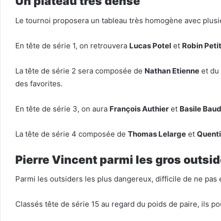
Un plateau très dense
Le tournoi proposera un tableau très homogène avec plusieu
En tête de série 1, on retrouvera
Lucas Potel
et
Robin Peti
La tête de série 2 sera composée de
Nathan Etienne
et du
des favorites.
En tête de série 3, on aura
François Authier
et
Basile Bau
La tête de série 4 composée de
Thomas Lelarge
et
Quenti
Pierre Vincent parmi les gros outsi
Parmi les outsiders les plus dangereux, difficile de ne pa
Classés tête de série 15 au regard du poids de paire, ils p