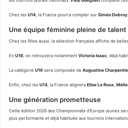
les tournois jeunes nationaux.
Paul Gueguen
complète cett
Chez les
U14
, la France pourra compter sur
Siméo Debroy
Une équipe féminine pleine de talent
Chez les filles aussi, la sélection française affiche de belle
En
U18
, on retrouvera notamment
Victoria Isaac
, déjà ha
La catégorie
U16
sera composée de
Augustine Charpentie
Enfin, chez les
U14
, la France alignera
Elise Le Roux
,
Mélie
Une génération prometteuse
Cette édition 2026 des Championnats d’Europe jeunes sera 
plus performante et déjà habituée aux tournois internation