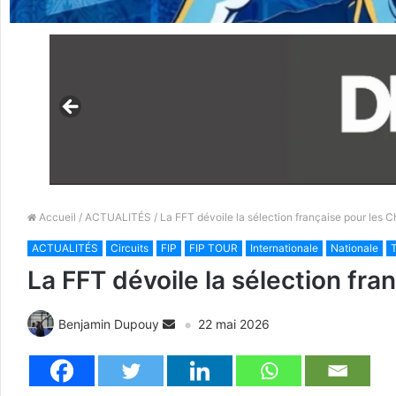
Accueil
/
ACTUALITÉS
/ La FFT dévoile la sélection française pour les
ACTUALITÉS
Circuits
FIP
FIP TOUR
Internationale
Nationale
T
La FFT dévoile la sélection fr
Benjamin Dupouy
22 mai 2026