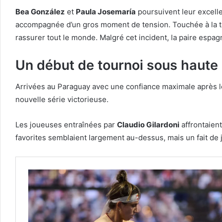
Bea González
et
Paula Josemaría
poursuivent leur excel
accompagnée d’un gros moment de tension. Touchée à la têt
rassurer tout le monde. Malgré cet incident, la paire espagn
Un début de tournoi sous haute
Arrivées au Paraguay avec une confiance maximale après le
nouvelle série victorieuse.
Les joueuses entraînées par
Claudio Gilardoni
affrontaient
favorites semblaient largement au-dessus, mais un fait de j