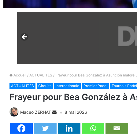
Accueil
/
ACTUALITÉS
/ Frayeur pour Bea González à Asunción malgré u
ACTUALITÉS
Circuits
Internationale
Premier Padel
Tournois Padel
Frayeur pour Bea González à A
Maceo ZERHAT
8 mai 2026