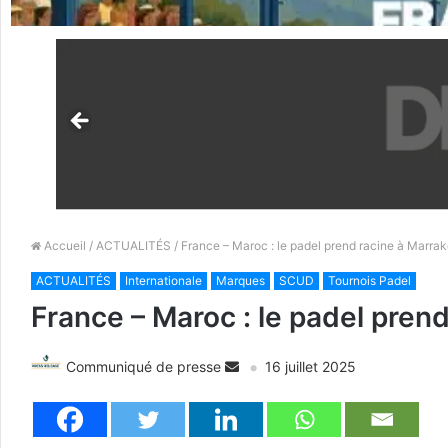
Accueil
/
ACTUALITÉS
/ France – Maroc : le padel prend racine à Marra
ACTUALITÉS
Internationale
Marques
SCUD
Tournois Padel
France – Maroc : le padel pren
Communiqué de presse
16 juillet 2025