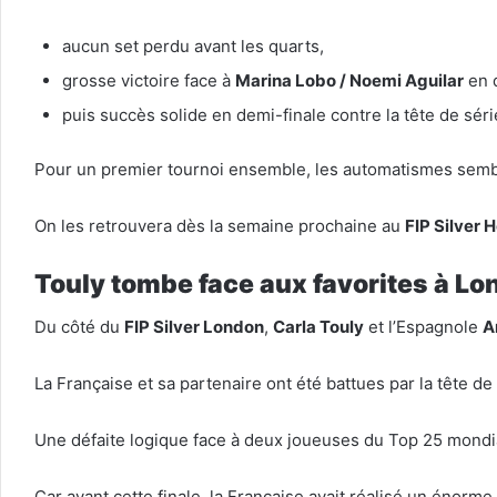
aucun set perdu avant les quarts,
grosse victoire face à
Marina Lobo / Noemi Aguilar
en 
puis succès solide en demi-finale contre la tête de sér
Pour un premier tournoi ensemble, les automatismes semble
On les retrouvera dès la semaine prochaine au
FIP Silver
Touly tombe face aux favorites à Lo
Du côté du
FIP Silver London
,
Carla Touly
et l’Espagnole
A
La Française et sa partenaire ont été battues par la tête de
Une défaite logique face à deux joueuses du Top 25 mondia
Car avant cette finale, la Française avait réalisé un énor