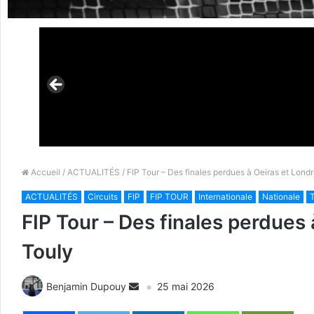
Accueil
/
ACTUALITÉS
/ FIP Tour – Des finales perdues à Oeiras et Lond
ACTUALITÉS
Circuits
FIP
FIP TOUR
Internationale
Nationale
T
FIP Tour – Des finales perdues
Touly
Benjamin Dupouy
25 mai 2026