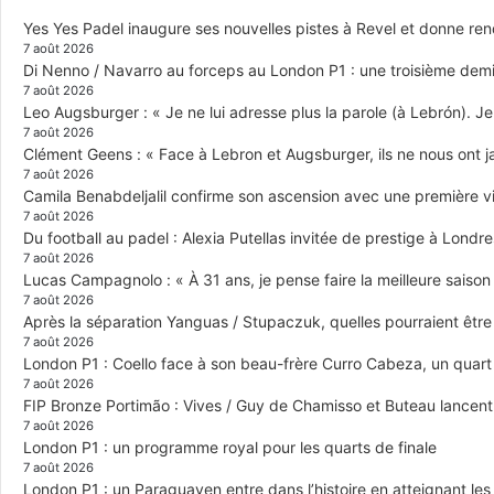
Yes Yes Padel inaugure ses nouvelles pistes à Revel et donne re
7 août 2026
Di Nenno / Navarro au forceps au London P1 : une troisième demi-
7 août 2026
Leo Augsburger : « Je ne lui adresse plus la parole (à Lebrón). Je 
7 août 2026
Clément Geens : « Face à Lebron et Augsburger, ils ne nous ont j
7 août 2026
Camila Benabdeljalil confirme son ascension avec une première vic
7 août 2026
Du football au padel : Alexia Putellas invitée de prestige à Londre
7 août 2026
Lucas Campagnolo : « À 31 ans, je pense faire la meilleure saison
7 août 2026
Après la séparation Yanguas / Stupaczuk, quelles pourraient être 
7 août 2026
London P1 : Coello face à son beau-frère Curro Cabeza, un quar
7 août 2026
FIP Bronze Portimão : Vives / Guy de Chamisso et Buteau lancent 
7 août 2026
London P1 : un programme royal pour les quarts de finale
7 août 2026
London P1 : un Paraguayen entre dans l’histoire en atteignant le