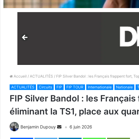
Accueil
/
ACTUALITÉS
/ FIP Silver Bandol : les Français frappent fort, T
ACTUALITÉS
Circuits
FIP
FIP TOUR
Internationale
Nationale
T
FIP Silver Bandol : les Français
éliminant la TS1, place aux quar
Benjamin Dupouy
6 juin 2026