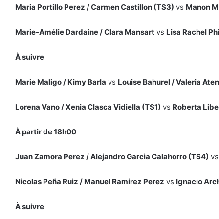
Maria Portillo Perez / Carmen Castillon (TS3)
vs
Manon Ma
Marie-Amélie Dardaine / Clara Mansart
vs
Lisa Rachel Phi
À suivre
Marie Maligo / Kimy Barla
vs
Louise Bahurel / Valeria Aten
Lorena Vano / Xenia Clasca Vidiella (TS1)
vs
Roberta Liber
À partir de 18h00
Juan Zamora Perez / Alejandro Garcia Calahorro (TS4)
v
Nicolas Peña Ruiz / Manuel Ramirez Perez
vs
Ignacio Arc
À suivre