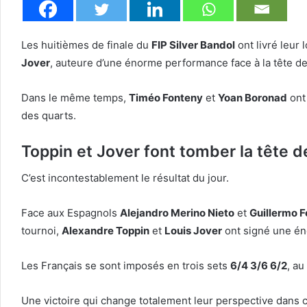
Les huitièmes de finale du
FIP Silver Bandol
ont livré leur 
Jover
, auteure d’une énorme performance face à la tête de
Dans le même temps,
Timéo Fonteny
et
Yoan Boronad
ont 
des quarts.
Toppin et Jover font tomber la tête d
C’est incontestablement le résultat du jour.
Face aux Espagnols
Alejandro Merino Nieto
et
Guillermo 
tournoi,
Alexandre Toppin
et
Louis Jover
ont signé une é
Les Français se sont imposés en trois sets
6/4 3/6 6/2
, a
Une victoire qui change totalement leur perspective dans ce