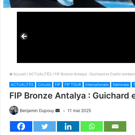
Accueil
/
ACTUALITÉS
/ FIP Bronze Antalya : Guichard et Cuello tombent
ACTUALITÉS
Circuits
FIP
FIP TOUR
Internationale
Nationale
T
FIP Bronze Antalya : Guichard 
Benjamin Dupouy
11 mai 2025