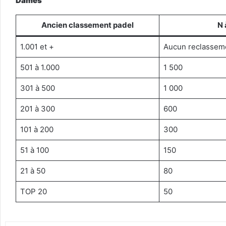
Dames
Ancien classement padel
N 
1.001 et +
Aucun reclasseme
501 à 1.000
1 500
301 à 500
1 000
201 à 300
600
101 à 200
300
51 à 100
150
21 à 50
80
TOP 20
50