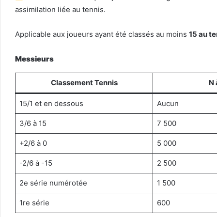
assimilation liée au tennis.
Applicable aux joueurs ayant été classés au moins
15 au te
Messieurs
Classement Tennis
N 
15/1 et en dessous
Aucun
3/6 à 15
7 500
+2/6 à 0
5 000
-2/6 à -15
2 500
2e série numérotée
1 500
1re série
600