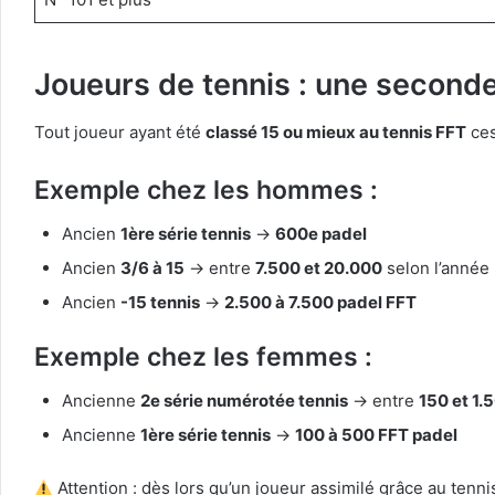
Joueurs de tennis : une seconde
Tout joueur ayant été
classé 15 ou mieux au tennis FFT
ces
Exemple chez les hommes :
Ancien
1ère série tennis
→
600e padel
Ancien
3/6 à 15
→ entre
7.500 et 20.000
selon l’année
Ancien
-15 tennis
→
2.500 à 7.500 padel FFT
Exemple chez les femmes :
Ancienne
2e série numérotée tennis
→ entre
150 et 1.
Ancienne
1ère série tennis
→
100 à 500 FFT padel
Attention : dès lors qu’un joueur assimilé grâce au tenni