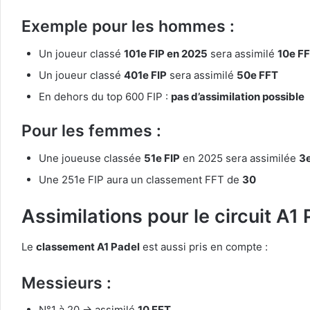
Exemple pour les hommes :
Un joueur classé
101e FIP en 2025
sera assimilé
10e F
Un joueur classé
401e FIP
sera assimilé
50e FFT
En dehors du top 600 FIP :
pas d’assimilation possible
Pour les femmes :
Une joueuse classée
51e FIP
en 2025 sera assimilée
3
Une 251e FIP aura un classement FFT de
30
Assimilations pour le circuit A1 
Le
classement A1 Padel
est aussi pris en compte :
Messieurs :
N°1 à 20 → assimilé
10 FFT