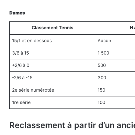
Dames
Classement Tennis
N 
15/1 et en dessous
Aucun
3/6 à 15
1 500
+2/6 à 0
500
-2/6 à -15
300
2e série numérotée
150
1re série
100
Reclassement à partir d’un anc