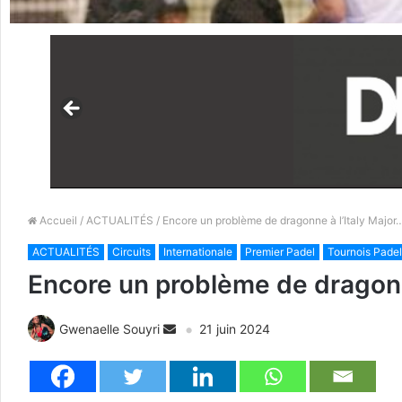
Accueil
/
ACTUALITÉS
/ Encore un problème de dragonne à l’Italy Major
ACTUALITÉS
Circuits
Internationale
Premier Padel
Tournois Padel
Encore un problème de dragonn
Gwenaelle Souyri
21 juin 2024