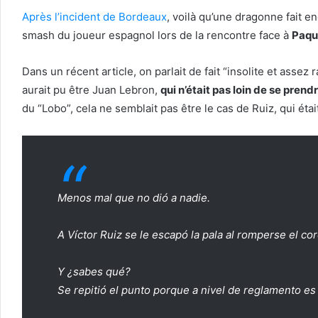
Après l’incident de Bordeaux
, voilà qu’une dragonne fait en
smash du joueur espagnol lors de la rencontre face à
Paqu
Dans un récent article, on parlait de fait “insolite et asse
aurait pu être Juan Lebron,
qui n’était pas loin de se pren
du “Lobo”, cela ne semblait pas être le cas de Ruiz, qui éta
Menos mal que no dió a nadie.
A Víctor Ruiz se le escapó la pala al romperse el c
Y ¿sabes qué?
Se repitió el punto porque a nivel de reglamento es