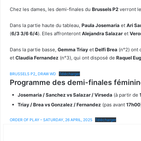
Chez les dames, les demi-finales du
Brussels P2
verront l
Dans la partie haute du tableau,
Paula Josemaria
et
Ari S
(
6/3 3/6 6/4
). Elles affronteront
Alejandra Salazar
et
Vero
Dans la partie basse,
Gemma Triay
et
Delfi Brea
(n°2) ont 
et
Claudia Fernandez
(n°3), qui ont disposé de
Raquel Eu
BRUSSELS P2_ DRAW WD
Télécharger
Programme des demi-finales féminin
Josemaria / Sanchez vs Salazar / Virseda
(à partir de
Triay / Brea vs Gonzalez / Fernandez
(pas avant
17h00
ORDER OF PLAY – SATURDAY, 26 APRIL, 2025
Télécharger