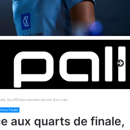
nale, les affiches montent encore d’un cran
rnois Padel
e aux quarts de finale,