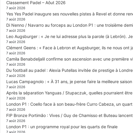
Classement Padel – Aôut 2026
7 août 2026
Yes Yes Padel inaugure ses nouvelles pistes à Revel et donne re
7 août 2026
Di Nenno / Navarro au forceps au London P1 : une troisième demi-
7 août 2026
Leo Augsburger : « Je ne lui adresse plus la parole (à Lebrón). Je 
7 août 2026
Clément Geens : « Face à Lebron et Augsburger, ils ne nous ont j
7 août 2026
Camila Benabdeljalil confirme son ascension avec une première vic
7 août 2026
Du football au padel : Alexia Putellas invitée de prestige à Londre
7 août 2026
Lucas Campagnolo : « À 31 ans, je pense faire la meilleure saison
7 août 2026
Après la séparation Yanguas / Stupaczuk, quelles pourraient être 
7 août 2026
London P1 : Coello face à son beau-frère Curro Cabeza, un quar
7 août 2026
FIP Bronze Portimão : Vives / Guy de Chamisso et Buteau lancent 
7 août 2026
London P1 : un programme royal pour les quarts de finale
7 août 2026