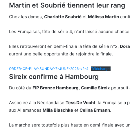
Martin et Soubrié tiennent leur rang
Chez les dames,
Charlotte Soubrié
et
Mélissa Martin
conti
Les Françaises, tête de série 4, n’ont laissé aucune chance
Elles retrouveront en demi-finale la tête de série n°2,
Dora
auront une belle opportunité de rejoindre la finale.
ORDER-OF-PLAY-SUNDAY-7-JUNE-2026-v2-4
Télécharger
Sireix confirme à Hambourg
Du côté du
FIP Bronze Hambourg
,
Camille Sireix
poursuit 
Associée à la Néerlandaise
Tess De Vocht
, la Française a
aux Allemandes
Milla Blaschke
et
Celina Ermann
.
La marche sera toutefois plus haute en demi-finale avec un 