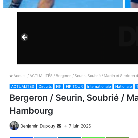
Accueil
/
ACTUALITÉS
/ Bergeron / Seurin, Soubrié / Martin et Sireix e
ACTUALITÉS
Circuits
FIP
FIP TOUR
Internationale
Nationale
T
Bergeron / Seurin, Soubrié / Ma
Hambourg
Benjamin Dupouy
7 juin 2026