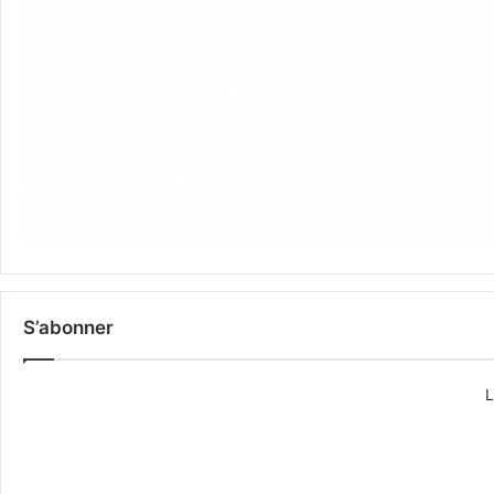
S’abonner
L