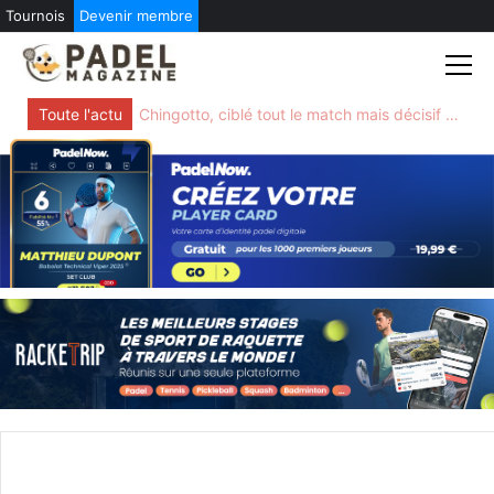
Tournois
Devenir membre
Skip
to
content
Toute l'actu
Chingotto, ciblé tout le match mais décisif quand tout bascule