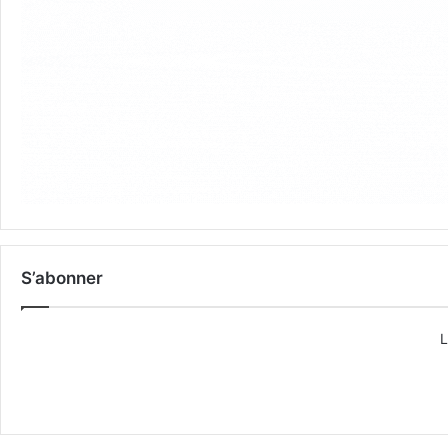
S’abonner
L