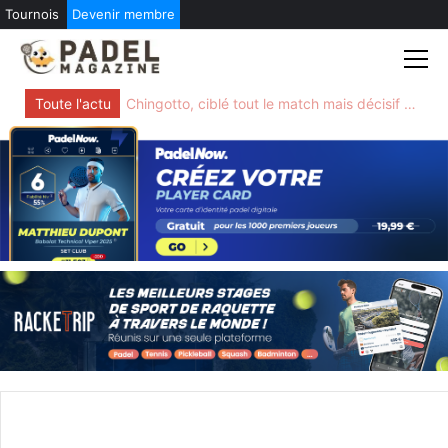
Tournois
Devenir membre
Skip
to
content
Toute l'actu
Chingotto, ciblé tout le match mais décisif quand tout bascule