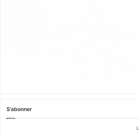
S’abonner
L