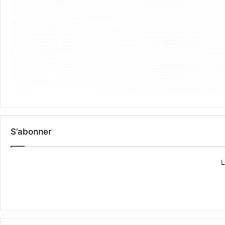
S’abonner
L